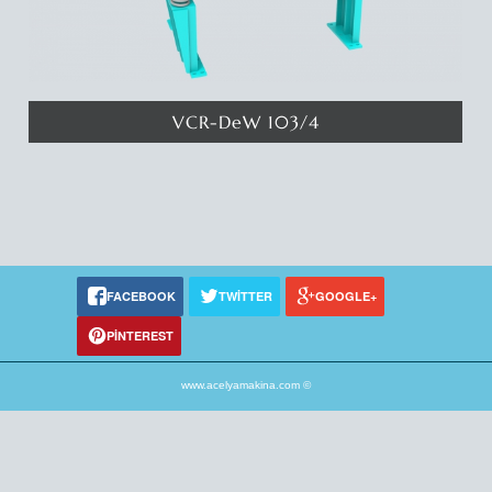
Katalog
Referanslar
VCR-DeW 103/4
İletişim
Susuzlandırma elek makinamız katında 4.5 metrekare eleme yüzeyi
ile su ve malzemeyi birbirinden ayırmaktadır. Deyatlar için
tıklayınız...
FACEBOOK
TWITTER
GOOGLE+
PINTEREST
www.acelyamakina.com ©