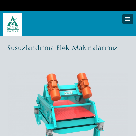
Anasayfa
Susuzlandırma Elek Makinalarımız
Kurumsal
Teknolojilerimiz
Ürünlerimiz
Prosesler
Galeri