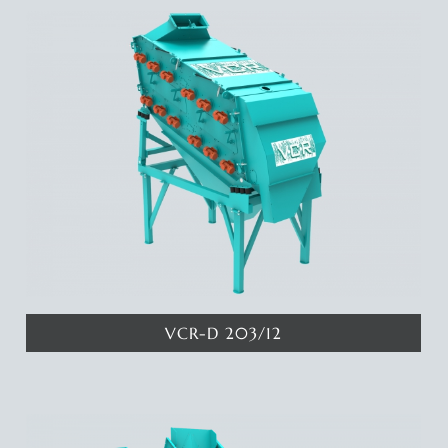
tıklayınız...
VCR-D 203/12
Katında 4.5 metrekare eleme yüzeyine sahip 2 katlı eleme
makinamız ile 3 ayrı eleme aralığında ürün elde edebilirsiniz.
Deyatlar için tıklayınız...