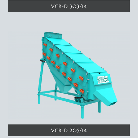
VCR-D 303/14
Katında 4.5 metrekare eleme yüzeyine sahip 3 katlı eleme
makinamız ile 4 ayrı eleme aralığında ürün elde edebilirsiniz.
Deyatlar için tıklayınız...
VCR-D 205/14