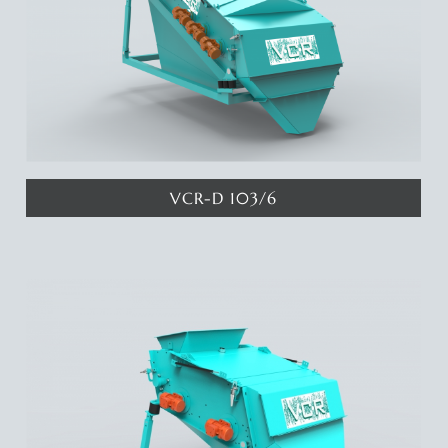
VCR-D 103/6
Katında 4.5 metrekare eleme yüzeyine sahip 1 katlı eleme
makinamız ile 2 ayrı eleme aralığında ürün elde edebilirsiniz.
Deyatlar için tıklayınız...