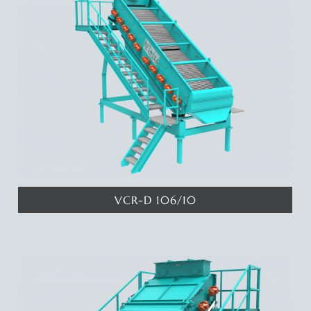
VCR-D 106/10
Katında 9 metrekare eleme yüzeyine sahip 1 katlı eleme makinamız
ile 2 ayrı eleme aralığında ürün elde edebilirsiniz. Deyatlar için
tıklayınız...