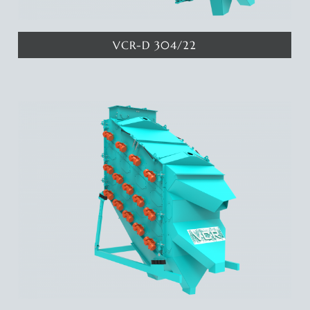
VCR-D 304/22
Katında 6 metrekare eleme yüzeyine sahip 3 katlı eleme makinamız
ile 4 ayrı eleme aralığında ürün elde edebilirsiniz. Deyatlar için
tıklayınız...