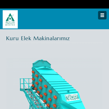
Anasayfa
Kuru Elek Makinalarımız
Kurumsal
Teknolojilerimiz
Ürünlerimiz
Prosesler
Galeri