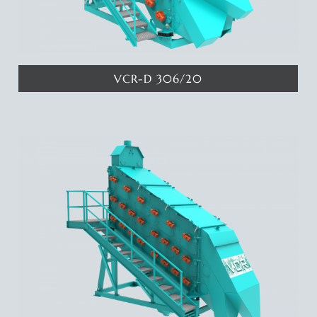
Katalog
Referanslar
VCR-D 306/20
İletişim
Katında 9 metrekare eleme yüzeyine sahip 3 katlı eleme makinamız
ile 4 ayrı eleme aralığında ürün elde edebilirsiniz. Deyatlar için
tıklayınız...