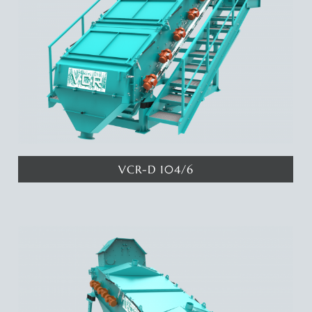
VCR-D 104/6
Katında 6 metrekare eleme yüzeyine sahip 1 katlı eleme makinamız
ile 2 ayrı eleme aralığında ürün elde edebilirsiniz. Deyatlar için
tıklayınız...