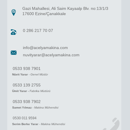
Katalog
Gazi Mahallesi, Ali Saim Kayaalp Blv. no:13/1/3
17600 Ezine/Çanakkale
Referanslar
0 286 217 70 07
İletişim
info@acelyamakina.com
nuvityarar@acelyamakina.com
0533 938 7901
Nüvit Yarar
- Genel Müdür
0533 139 2755
Ümit Yarar -
Fabrika Müdürü
0533 938 7902
Samet Yılmaz
- Makina Mühendisi
0530 011 9594
Serim Berke Yarar
- Makina Mühendisi