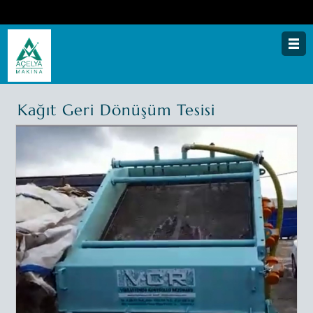
Anasayfa
Kağıt Geri Dönüşüm Tesisi
Kurumsal
Teknolojilerimiz
Ürünlerimiz
Prosesler
Galeri